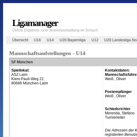
Ligamanager
Online Ergebnis- und Vereinsverwaltung im Schach
Übersicht
U16
U14
U20 Bayernliga
U12
U20 Landesliga No
Mannschaftsaufstellungen - U14
SF München
Spiellokal:
Kontaktdaten:
ASZ Laim
Mannschaftsführe
Kiem-Pauli-Weg 22
Weiß , Oliver
80686 München-Laim
Postempfänger
Weiß , Oliver
Schiedsrichter
Merenda, Stefano
Turnierleiter
Die Adressen der 
registierten Benutz