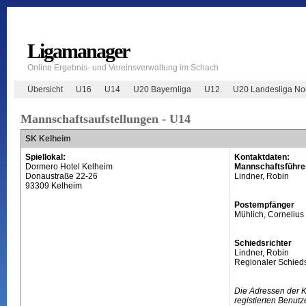
Ligamanager
Online Ergebnis- und Vereinsverwaltung im Schach
Übersicht
U16
U14
U20 Bayernliga
U12
U20 Landesliga No
Mannschaftsaufstellungen - U14
SK Kelheim
Spiellokal:
Kontaktdaten:
Dormero Hotel Kelheim
Mannschaftsführe
Donaustraße 22-26
Lindner, Robin
93309 Kelheim
Postempfänger
Mühlich, Cornelius
Schiedsrichter
Lindner, Robin
Regionaler Schieds
Die Adressen der 
registierten Benutz