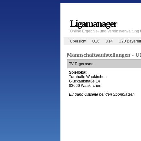
Ligamanager
Online Ergebnis- und Vereinsverwaltung
Übersicht
U16
U14
U20 Bayernl
Mannschaftsaufstellungen - U
TV Tegernsee
Spiellokal:
Turnhalle Waakirchen
Glückaufstraße 14
83666 Waakirchen
Eingang Ostseite bei den Sportplätzen