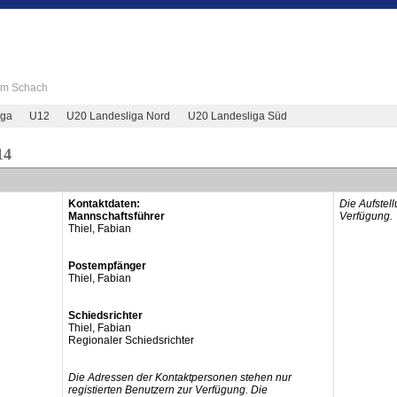
 im Schach
iga
U12
U20 Landesliga Nord
U20 Landesliga Süd
14
Kontaktdaten:
Die Aufstel
Mannschaftsführer
Verfügung.
Thiel, Fabian
Postempfänger
Thiel, Fabian
Schiedsrichter
Thiel, Fabian
Regionaler Schiedsrichter
Die Adressen der Kontaktpersonen stehen nur
registierten Benutzern zur Verfügung. Die