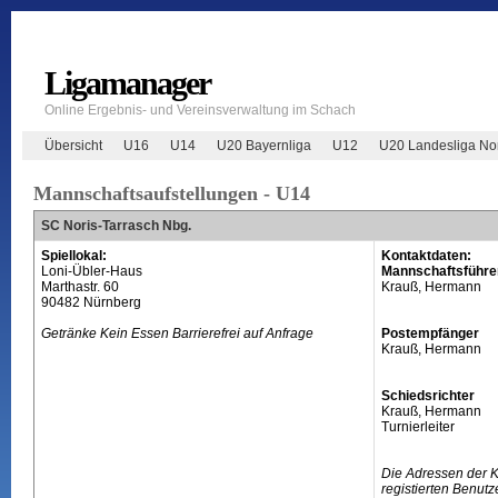
Ligamanager
Online Ergebnis- und Vereinsverwaltung im Schach
Übersicht
U16
U14
U20 Bayernliga
U12
U20 Landesliga No
Mannschaftsaufstellungen - U14
SC Noris-Tarrasch Nbg.
Spiellokal:
Kontaktdaten:
Loni-Übler-Haus
Mannschaftsführe
Marthastr. 60
Krauß, Hermann
90482 Nürnberg
Getränke Kein Essen Barrierefrei auf Anfrage
Postempfänger
Krauß, Hermann
Schiedsrichter
Krauß, Hermann
Turnierleiter
Die Adressen der 
registierten Benutz