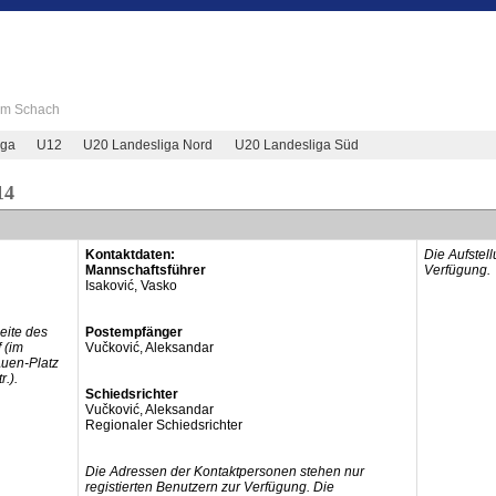
 im Schach
iga
U12
U20 Landesliga Nord
U20 Landesliga Süd
14
Kontaktdaten:
Die Aufstel
Mannschaftsführer
Verfügung.
Isaković, Vasko
eite des
Postempfänger
 (im
Vučković, Aleksandar
Auen-Platz
.).
Schiedsrichter
Vučković, Aleksandar
Regionaler Schiedsrichter
Die Adressen der Kontaktpersonen stehen nur
registierten Benutzern zur Verfügung. Die