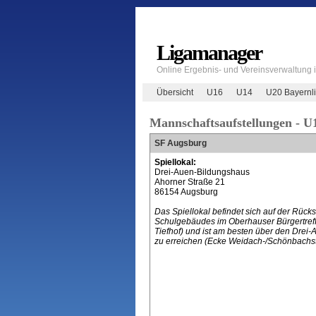
Ligamanager
Online Ergebnis- und Vereinsverwaltung
Übersicht
U16
U14
U20 Bayernl
Mannschaftsaufstellungen - U
SF Augsburg
Spiellokal:
Drei-Auen-Bildungshaus
Ahorner Straße 21
86154 Augsburg
Das Spiellokal befindet sich auf der Rücks
Schulgebäudes im Oberhauser Bürgertreff
Tiefhof) und ist am besten über den Drei-
zu erreichen (Ecke Weidach-/Schönbachstr