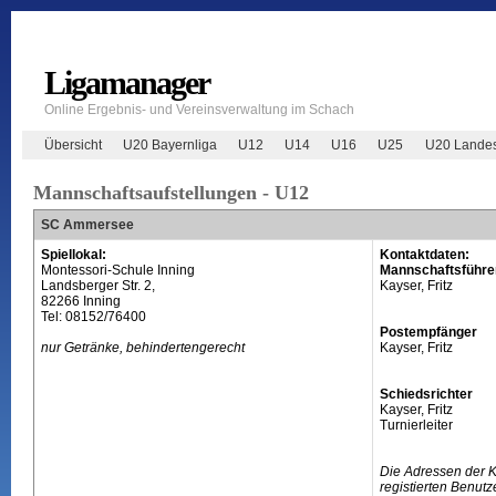
Ligamanager
Online Ergebnis- und Vereinsverwaltung im Schach
Übersicht
U20 Bayernliga
U12
U14
U16
U25
U20 Landes
Mannschaftsaufstellungen - U12
SC Ammersee
Spiellokal:
Kontaktdaten:
Montessori-Schule Inning
Mannschaftsführe
Landsberger Str. 2,
Kayser, Fritz
82266 Inning
Tel: 08152/76400
Postempfänger
nur Getränke, behindertengerecht
Kayser, Fritz
Schiedsrichter
Kayser, Fritz
Turnierleiter
Die Adressen der 
registierten Benutz