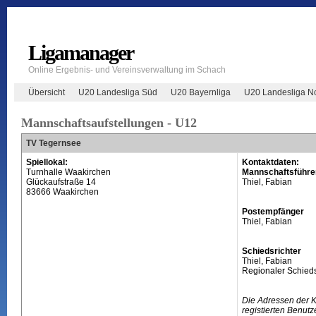
Ligamanager
Online Ergebnis- und Vereinsverwaltung im Schach
Übersicht
U20 Landesliga Süd
U20 Bayernliga
U20 Landesliga N
Mannschaftsaufstellungen - U12
TV Tegernsee
Spiellokal:
Kontaktdaten:
Turnhalle Waakirchen
Mannschaftsführe
Glückaufstraße 14
Thiel, Fabian
83666 Waakirchen
Postempfänger
Thiel, Fabian
Schiedsrichter
Thiel, Fabian
Regionaler Schieds
Die Adressen der 
registierten Benutz