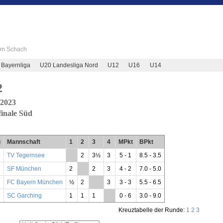
 im Schach
 Bayernliga
U20 Landesliga Nord
U12
U16
U14
2
/2023
finale Süd
g
Mannschaft
1
2
3
4
MPkt
BPkt
TV Tegernsee
**
2
3½
3
5 - 1
8.5 - 3.5
SF München
2
**
2
3
4 - 2
7.0 - 5.0
FC Bayern München
½
2
**
3
3 - 3
5.5 - 6.5
SC Garching
1
1
1
**
0 - 6
3.0 - 9.0
Kreuztabelle der Runde:
1
2
3