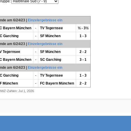
gruppe:
unde am 6/24/23
|
Einzelergebnisse ein
C Bayern München
-
TV Tegernsee
½ - 3½
C Garching
-
SF München
1 - 3
unde am 6/24/23
|
Einzelergebnisse ein
V Tegernsee
-
SF München
2 - 2
C Bayern München
-
SC Garching
3 - 1
unde am 6/24/23
|
Einzelergebnisse ein
C Garching
-
TV Tegernsee
1 - 3
F München
-
FC Bayern München
2 - 2
DWZ-Zahlen: Jul 1, 2026