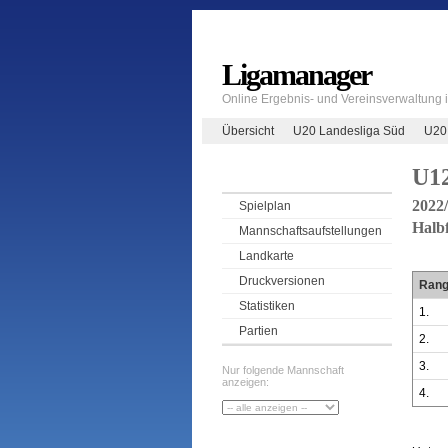
Ligamanager
Online Ergebnis- und Vereinsverwaltung
Übersicht
U20 Landesliga Süd
U20
U1
2022
Spielplan
Halb
Mannschaftsaufstellungen
Landkarte
Druckversionen
Ran
Statistiken
1.
Partien
2.
3.
Nur folgende Mannschaft
anzeigen:
4.