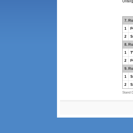
Unter
7. R
1
F
2
S
8. R
1
T
2
F
9. R
1
S
2
S
Stand 