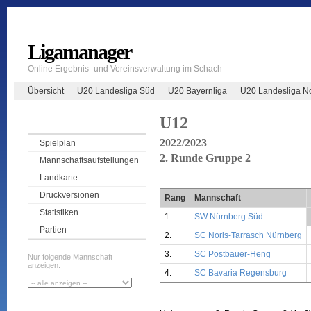
Ligamanager
Online Ergebnis- und Vereinsverwaltung im Schach
Übersicht
U20 Landesliga Süd
U20 Bayernliga
U20 Landesliga N
U12
2022/2023
Spielplan
2. Runde Gruppe 2
Mannschaftsaufstellungen
Landkarte
Druckversionen
Rang
Mannschaft
Statistiken
1.
SW Nürnberg Süd
Partien
2.
SC Noris-Tarrasch Nürnberg
3.
SC Postbauer-Heng
Nur folgende Mannschaft
anzeigen:
4.
SC Bavaria Regensburg