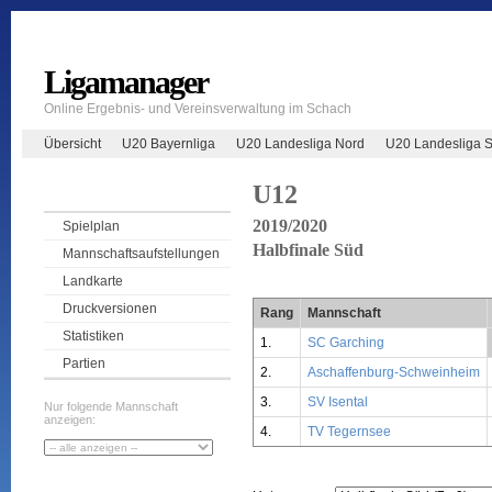
Ligamanager
Online Ergebnis- und Vereinsverwaltung im Schach
Übersicht
U20 Bayernliga
U20 Landesliga Nord
U20 Landesliga 
U12
2019/2020
Spielplan
Halbfinale Süd
Mannschaftsaufstellungen
Landkarte
Druckversionen
Rang
Mannschaft
Statistiken
1.
SC Garching
Partien
2.
Aschaffenburg-Schweinheim
3.
SV Isental
Nur folgende Mannschaft
anzeigen:
4.
TV Tegernsee