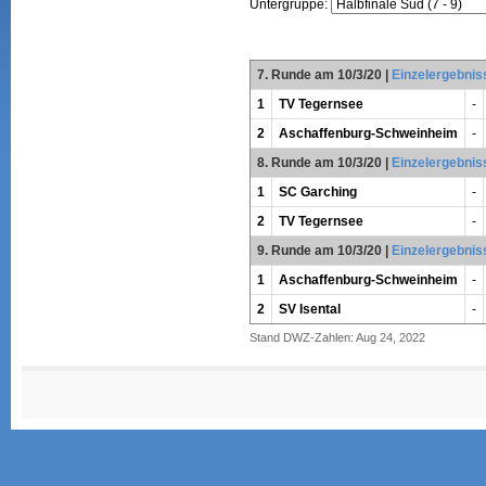
Untergruppe:
7. Runde am 10/3/20
|
Einzelergebnis
1
TV Tegernsee
-
2
Aschaffenburg-Schweinheim
-
8. Runde am 10/3/20
|
Einzelergebnis
1
SC Garching
-
2
TV Tegernsee
-
9. Runde am 10/3/20
|
Einzelergebnis
1
Aschaffenburg-Schweinheim
-
2
SV Isental
-
Stand DWZ-Zahlen: Aug 24, 2022