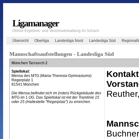
Ligamanager
Online Ergebnis- und Vereinsverwaltung im Schach
Übersicht
Oberliga
Landesliga Nord
Landesliga Süd
Regionall
Mannschaftsaufstellungen - Landesliga Süd
München Tarrasch 2
Spiellokal:
Kontakt
Mensa des MTG (Maria-Theresia-Gymnasiums)
Regerplatz 1
Vorstan
81541 München
Reuther,
Die Mensa befindet sich im (roten) Rückgebäude des
MTG im 1.OG. Das Spiellokal ist mit der Tramlinie 15
oder 25 (Haltestelle "Regerplatz") zu erreichen.
Mannsch
Buchner