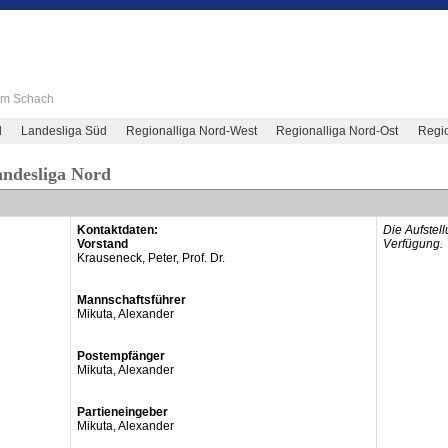
 im Schach
d
Landesliga Süd
Regionalliga Nord-West
Regionalliga Nord-Ost
Regio
andesliga Nord
Kontaktdaten:
Die Aufstel
Vorstand
Verfügung.
Krauseneck, Peter, Prof. Dr.
Mannschaftsführer
Mikuta, Alexander
Postempfänger
Mikuta, Alexander
Partieneingeber
Mikuta, Alexander