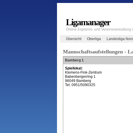
Ligamanager
Online Ergebnis- und Vereinsverwaltung
Übersicht
Oberliga
Landesliga Nor
Mannschaftsaufstellungen - L
Bamberg 1
Spiellokal:
Klemens-Fink-Zentrum
Babenbergerring 1
96049 Bamberg
Tel: 0951/5090325