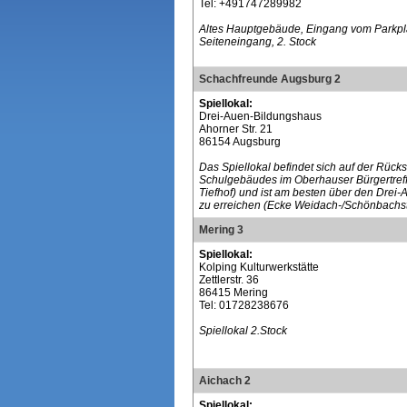
Tel: +491747289982
Altes Hauptgebäude, Eingang vom Parkpl
Seiteneingang, 2. Stock
Schachfreunde Augsburg 2
Spiellokal:
Drei-Auen-Bildungshaus
Ahorner Str. 21
86154 Augsburg
Das Spiellokal befindet sich auf der Rücks
Schulgebäudes im Oberhauser Bürgertreff
Tiefhof) und ist am besten über den Drei-
zu erreichen (Ecke Weidach-/Schönbachstr
Mering 3
Spiellokal:
Kolping Kulturwerkstätte
Zettlerstr. 36
86415 Mering
Tel: 01728238676
Spiellokal 2.Stock
Aichach 2
Spiellokal: