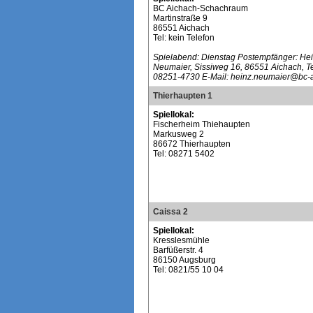
BC Aichach-Schachraum
Martinstraße 9
86551 Aichach
Tel: kein Telefon
Spielabend: Dienstag Postempfänger: He
Neumaier, Sissiweg 16, 86551 Aichach, T
08251-4730 E-Mail: heinz.neumaier@bc-
Thierhaupten 1
Spiellokal:
Fischerheim Thiehaupten
Markusweg 2
86672 Thierhaupten
Tel: 08271 5402
Caissa 2
Spiellokal:
Kresslesmühle
Barfüßerstr. 4
86150 Augsburg
Tel: 0821/55 10 04