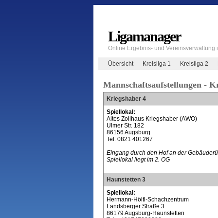
Ligamanager
Online Ergebnis- und Vereinsverwaltung
Übersicht
Kreisliga 1
Kreisliga 2
Mannschaftsaufstellungen - Kr
Kriegshaber 4
Spiellokal:
Altes Zollhaus Kriegshaber (AWO)
Ulmer Str. 182
86156 Augsburg
Tel: 0821 401267
Eingang durch den Hof an der Gebäuderüc
Spiellokal liegt im 2. OG
Haunstetten 3
Spiellokal:
Hermann-Höltl-Schachzentrum
Landsberger Straße 3
86179 Augsburg-Haunstetten