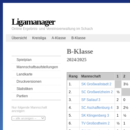
Ligamanager
Online Ergebnis- und Vereinsverwaltung im Schach
Übersicht
Kreisliga
A-Klasse
B-Klasse
B-Klasse
2024/2025
Spielplan
Mannschaftsaufstellungen
Landkarte
Rang
Mannschaft
1
2
Druckversionen
1.
SK Großwallstadt 2
**
3½
Statistiken
2.
SC Großwelzheim 2
½
**
Partien
3.
SF Sailauf 3
2
0
4.
SC Aschaffenburg 4
3
2½
Nur folgende Mannschaft
anzeigen:
5.
SK Klingenberg 3
1
½
6.
TV Großostheim 2
½
1