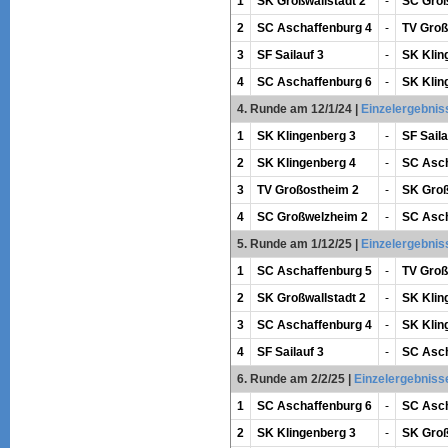
1
SK Großwallstadt 2
-
SC Groß
2
SC Aschaffenburg 4
-
TV Groß
3
SF Sailauf 3
-
SK Klin
4
SC Aschaffenburg 6
-
SK Klin
4. Runde am 12/1/24
|
Einzelergebnis
1
SK Klingenberg 3
-
SF Saila
2
SK Klingenberg 4
-
SC Asch
3
TV Großostheim 2
-
SK Groß
4
SC Großwelzheim 2
-
SC Asch
5. Runde am 1/12/25
|
Einzelergebnis
1
SC Aschaffenburg 5
-
TV Groß
2
SK Großwallstadt 2
-
SK Klin
3
SC Aschaffenburg 4
-
SK Klin
4
SF Sailauf 3
-
SC Asch
6. Runde am 2/2/25
|
Einzelergebniss
1
SC Aschaffenburg 6
-
SC Asch
2
SK Klingenberg 3
-
SK Groß