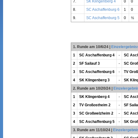
7.
SK Klingenberg 4
0
0
8.
SC Aschaffenburg 6
1
0
9.
SC Aschaffenburg 5
0
½
1. Runde am 10/6/24
|
Einzelergebnis
1
SC Aschaffenburg 4
-
SC Asch
2
SF Sailauf 3
-
SC Groß
3
SC Aschaffenburg 6
-
TV Groß
4
SK Klingenberg 3
-
SK Klin
2. Runde am 10/20/24
|
Einzelergebni
1
SK Klingenberg 4
-
SC Asch
2
TV Großostheim 2
-
SF Saila
3
SC Großwelzheim 2
-
SC Asch
4
SC Aschaffenburg 5
-
SK Groß
3. Runde am 11/10/24
|
Einzelergebni