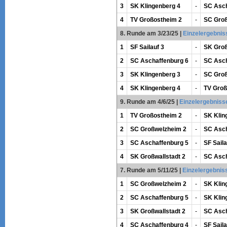
3
SK Klingenberg 4
-
SC Asch
4
TV Großostheim 2
-
SC Groß
8. Runde am 3/23/25
|
Einzelergebnis
1
SF Sailauf 3
-
SK Groß
2
SC Aschaffenburg 6
-
SC Asch
3
SK Klingenberg 3
-
SC Groß
4
SK Klingenberg 4
-
TV Groß
9. Runde am 4/6/25
|
Einzelergebniss
1
TV Großostheim 2
-
SK Klin
2
SC Großwelzheim 2
-
SC Asch
3
SC Aschaffenburg 5
-
SF Saila
4
SK Großwallstadt 2
-
SC Asch
7. Runde am 5/11/25
|
Einzelergebnis
1
SC Großwelzheim 2
-
SK Klin
2
SC Aschaffenburg 5
-
SK Klin
3
SK Großwallstadt 2
-
SC Asch
4
SC Aschaffenburg 4
-
SF Saila