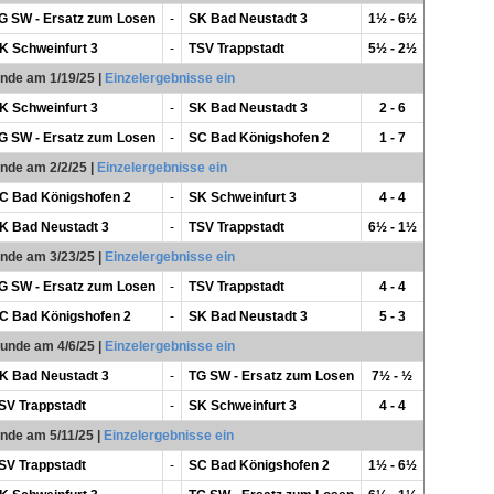
G SW - Ersatz zum Losen
-
SK Bad Neustadt 3
1½ - 6½
K Schweinfurt 3
-
TSV Trappstadt
5½ - 2½
unde am 1/19/25
|
Einzelergebnisse ein
K Schweinfurt 3
-
SK Bad Neustadt 3
2 - 6
G SW - Ersatz zum Losen
-
SC Bad Königshofen 2
1 - 7
unde am 2/2/25
|
Einzelergebnisse ein
C Bad Königshofen 2
-
SK Schweinfurt 3
4 - 4
K Bad Neustadt 3
-
TSV Trappstadt
6½ - 1½
unde am 3/23/25
|
Einzelergebnisse ein
G SW - Ersatz zum Losen
-
TSV Trappstadt
4 - 4
C Bad Königshofen 2
-
SK Bad Neustadt 3
5 - 3
Runde am 4/6/25
|
Einzelergebnisse ein
K Bad Neustadt 3
-
TG SW - Ersatz zum Losen
7½ - ½
SV Trappstadt
-
SK Schweinfurt 3
4 - 4
unde am 5/11/25
|
Einzelergebnisse ein
SV Trappstadt
-
SC Bad Königshofen 2
1½ - 6½