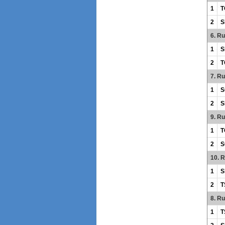
1
T
2
S
6. R
1
S
2
T
7. R
1
S
2
S
9. R
1
T
2
S
10. 
1
S
2
T
8. R
1
T