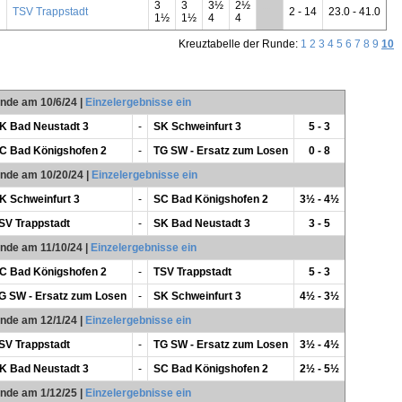
3
3
3½
2½
TSV Trappstadt
**
2 - 14
23.0 - 41.0
1½
1½
4
4
Kreuztabelle der Runde:
1
2
3
4
5
6
7
8
9
10
unde am 10/6/24
|
Einzelergebnisse ein
K Bad Neustadt 3
-
SK Schweinfurt 3
5 - 3
C Bad Königshofen 2
-
TG SW - Ersatz zum Losen
0 - 8
unde am 10/20/24
|
Einzelergebnisse ein
K Schweinfurt 3
-
SC Bad Königshofen 2
3½ - 4½
SV Trappstadt
-
SK Bad Neustadt 3
3 - 5
unde am 11/10/24
|
Einzelergebnisse ein
C Bad Königshofen 2
-
TSV Trappstadt
5 - 3
G SW - Ersatz zum Losen
-
SK Schweinfurt 3
4½ - 3½
unde am 12/1/24
|
Einzelergebnisse ein
SV Trappstadt
-
TG SW - Ersatz zum Losen
3½ - 4½
K Bad Neustadt 3
-
SC Bad Königshofen 2
2½ - 5½
unde am 1/12/25
|
Einzelergebnisse ein