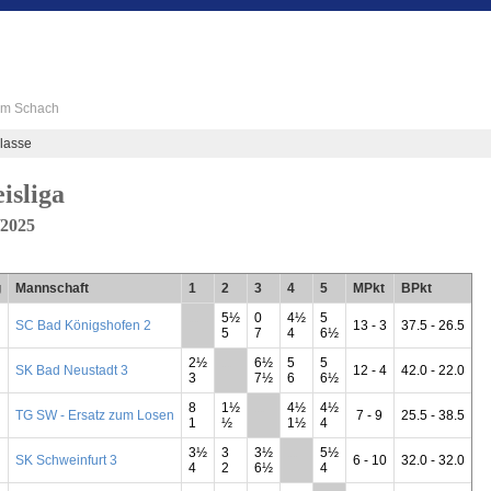
 im Schach
lasse
isliga
/2025
g
Mannschaft
1
2
3
4
5
MPkt
BPkt
5½
0
4½
5
SC Bad Königshofen 2
**
13 - 3
37.5 - 26.5
5
7
4
6½
2½
6½
5
5
SK Bad Neustadt 3
**
12 - 4
42.0 - 22.0
3
7½
6
6½
8
1½
4½
4½
TG SW - Ersatz zum Losen
**
7 - 9
25.5 - 38.5
1
½
1½
4
3½
3
3½
5½
SK Schweinfurt 3
**
6 - 10
32.0 - 32.0
4
2
6½
4