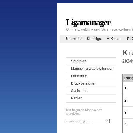
Ligamanager
Online Ergebnis- und Vereinsverwaltung
Übersicht
Kreisliga
A-Klasse
B-K
Kre
2024
Spielplan
Mannschaftsaufstellungen
Landkarte
Ran
Druckversionen
1.
Statistiken
Partien
2.
Nur folgende Mannschaft
3.
anzeigen:
4.