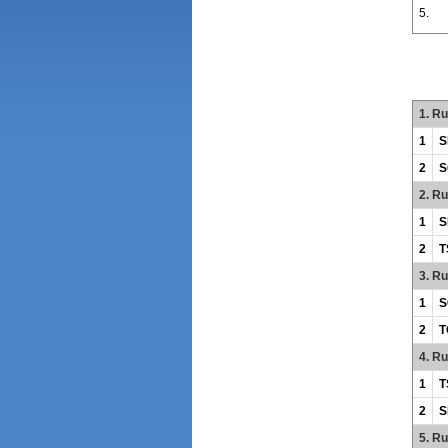
5.
1. R
1
S
2
S
2. R
1
S
2
T
3. R
1
S
2
T
4. R
1
T
2
S
5. R