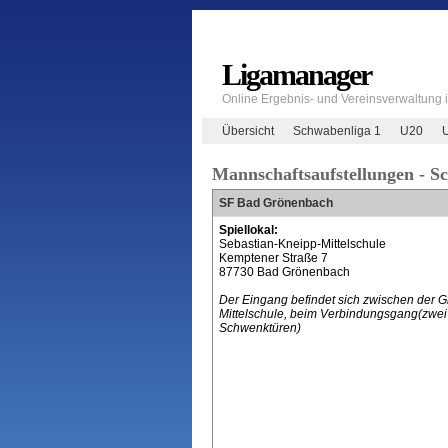
Ligamanager
Online Ergebnis- und Vereinsverwaltung
Übersicht
Schwabenliga 1
U20
Mannschaftsaufstellungen - S
SF Bad Grönenbach
Spiellokal:
Sebastian-Kneipp-Mittelschule
Kemptener Straße 7
87730 Bad Grönenbach
Der Eingang befindet sich zwischen der 
Mittelschule, beim Verbindungsgang(zwei
Schwenktüren)