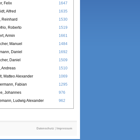
r, Felix
1647
dt, Alfred
1635
, Reinhard
1530
frio, Roberto
1519
rt, Armin
1661
cher, Manuel
1484
mann, Daniel
1692
cher, Daniel
1509
, Andreas
1510
t, Matteo Alexander
1069
ermann, Fabian
1295
le, Johannes
976
emann, Ludwig Alexander
962
Datenschutz
|
Impressum