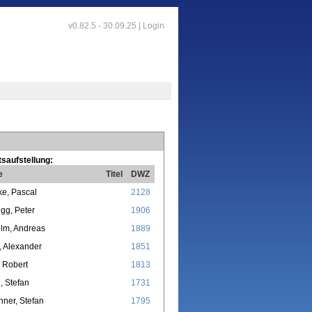
v0.82.5 - 30.09.25 |
Login
saufstellung:
e
Titel
DWZ
ke, Pascal
2128
gg, Peter
1906
lm, Andreas
1889
 Alexander
1851
 Robert
1813
, Stefan
1731
nner, Stefan
1795