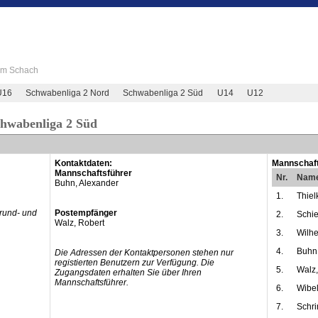
 im Schach
U16
Schwabenliga 2 Nord
Schwabenliga 2 Süd
U14
U12
chwabenliga 2 Süd
Kontaktdaten:
Mannschaft
Mannschaftsführer
Nr.
Nam
Buhn, Alexander
1.
Thiel
Grund- und
Postempfänger
2.
Schie
Walz, Robert
3.
Wilhe
4.
Buhn,
Die Adressen der Kontaktpersonen stehen nur
registierten Benutzern zur Verfügung. Die
5.
Walz,
Zugangsdaten erhalten Sie über Ihren
Mannschaftsführer.
6.
Wibel
7.
Schri