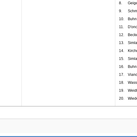
8.
Geige
9.
Schmi
10.
Buhn
11.
D'ono
12.
Becke
13.
Simla
14.
Kirch
15.
Simla
16.
Buhn
17.
Viand
18.
Wass
19.
Weid
20.
Wied