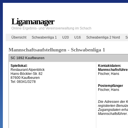
Ligamanager
Online Ergebnis- und Vereinsverwaltung im Schach
Übersicht
Schwabenliga 1
U20
U16
Schwabenliga 2 Nord
S
Mannschaftsaufstellungen - Schwabenliga 1
SC 1892 Kaufbeuren
Spiellokal:
Kontaktdaten:
Restaurant Alpenblick
Mannschaftsführe
Hans-Böckler-Str. 82
Fischer, Hans
87600 Kaufbeuren
Tel: 08341/3278
Postempfänger
Fischer, Hans
Die Adressen der 
registierten Benutz
Zugangsdaten erhal
Mannschaftsführer.