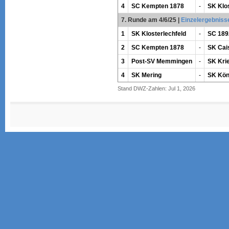
4
SC Kempten 1878
-
SK Klos
7. Runde am 4/6/25
|
Einzelergebniss
1
SK Klosterlechfeld
-
SC 189
2
SC Kempten 1878
-
SK Cai
3
Post-SV Memmingen
-
SK Krie
4
SK Mering
-
SK Kön
Stand DWZ-Zahlen: Jul 1, 2026