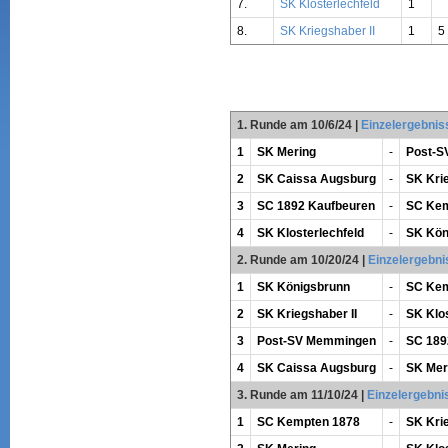
7.
SK Klosterlechfeld
1
8.
SK Kriegshaber II
1
5
1. Runde am 10/6/24
|
Einzelergebnis
1
SK Mering
-
Post-S
2
SK Caissa Augsburg
-
SK Krie
3
SC 1892 Kaufbeuren
-
SC Kem
4
SK Klosterlechfeld
-
SK Kön
2. Runde am 10/20/24
|
Einzelergebni
1
SK Königsbrunn
-
SC Kem
2
SK Kriegshaber II
-
SK Klos
3
Post-SV Memmingen
-
SC 189
4
SK Caissa Augsburg
-
SK Mer
3. Runde am 11/10/24
|
Einzelergebni
1
SC Kempten 1878
-
SK Krie