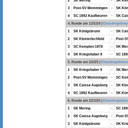
2
SK Mering
-
SK Klos
3
Post-SV Memmingen
-
SK Kön
4
SC 1892 Kaufbeuren
-
SK Cai
4. Runde am 12/1/24
|
Einzelergebnis
1
SK Königsbrunn
-
SK Cai
2
SK Klosterlechfeld
-
Post-S
3
SC Kempten 1878
-
SK Mer
4
SK Kriegshaber II
-
SC 189
5. Runde am 2/2/25
|
Einzelergebniss
1
SK Kriegshaber II
-
SK Mer
2
Post-SV Memmingen
-
SC Kem
3
SK Caissa Augsburg
-
SK Klos
4
SC 1892 Kaufbeuren
-
SK Kön
6. Runde am 2/23/25
|
Einzelergebnis
1
SK Mering
-
SC 189
2
SK Caissa Augsburg
-
Post-S
3
SK Königsbrunn
-
SK Krie