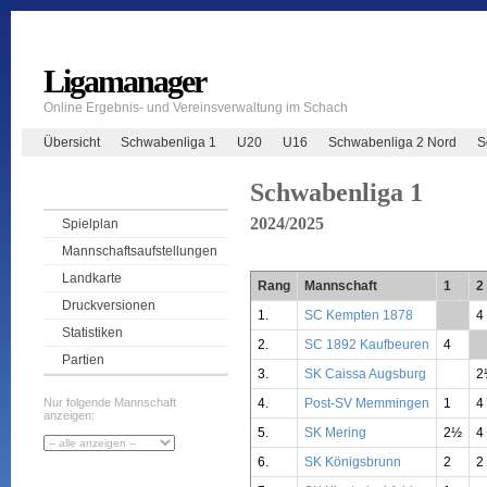
Ligamanager
Online Ergebnis- und Vereinsverwaltung im Schach
Übersicht
Schwabenliga 1
U20
U16
Schwabenliga 2 Nord
S
Schwabenliga 1
2024/2025
Spielplan
Mannschaftsaufstellungen
Landkarte
Rang
Mannschaft
1
2
Druckversionen
1.
SC Kempten 1878
**
4
Statistiken
2.
SC 1892 Kaufbeuren
4
**
Partien
3.
SK Caissa Augsburg
2
4.
Post-SV Memmingen
1
4
Nur folgende Mannschaft
anzeigen:
5.
SK Mering
2½
4
6.
SK Königsbrunn
2
2