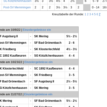
SG Kötz/Ichenhausen
3½
3
3½
4½
4
2½
**
6
5 - 9
27.
Post-SV Memmingen
2
2
2
3½
3½
3
2
**
0 - 14
18.
Kreuztabelle der Runde:
1
2
3
4
5
6
7
unde am 10/9/22
|
Einzelergebnisse ein
F Augsburg II
-
SK Mering
5½ - 2½
ost-SV Memmingen
-
SF Bad Grönenbach
2 - 6
K Friedberg
-
SK Klosterlechfeld
4½ - 3½
C 1892 Kaufbeuren
-
SG Kötz/Ichenhausen
4 - 4
unde am 10/23/22
|
Einzelergebnisse ein
K Klosterlechfeld
-
SC 1892 Kaufbeuren
4 - 4
ost-SV Memmingen
-
SK Friedberg
3 - 5
F Bad Grönenbach
-
SF Augsburg II
2½ - 5½
G Kötz/Ichenhausen
-
SK Mering
3 - 5
unde am 11/27/22
|
Einzelergebnisse ein
K Mering
-
SF Bad Grönenbach
5½ - 2½