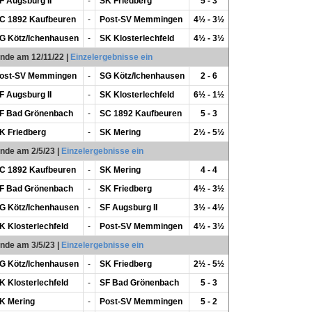
F Augsburg II
-
SK Friedberg
5 - 3
C 1892 Kaufbeuren
-
Post-SV Memmingen
4½ - 3½
G Kötz/Ichenhausen
-
SK Klosterlechfeld
4½ - 3½
unde am 12/11/22
|
Einzelergebnisse ein
ost-SV Memmingen
-
SG Kötz/Ichenhausen
2 - 6
F Augsburg II
-
SK Klosterlechfeld
6½ - 1½
F Bad Grönenbach
-
SC 1892 Kaufbeuren
5 - 3
K Friedberg
-
SK Mering
2½ - 5½
unde am 2/5/23
|
Einzelergebnisse ein
C 1892 Kaufbeuren
-
SK Mering
4 - 4
F Bad Grönenbach
-
SK Friedberg
4½ - 3½
G Kötz/Ichenhausen
-
SF Augsburg II
3½ - 4½
K Klosterlechfeld
-
Post-SV Memmingen
4½ - 3½
unde am 3/5/23
|
Einzelergebnisse ein
G Kötz/Ichenhausen
-
SK Friedberg
2½ - 5½
K Klosterlechfeld
-
SF Bad Grönenbach
5 - 3
K Mering
-
Post-SV Memmingen
5 - 2