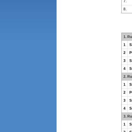
7.
8.
1. R
1
S
2
P
3
S
4
S
2. R
1
S
2
P
3
S
4
S
3. R
1
S