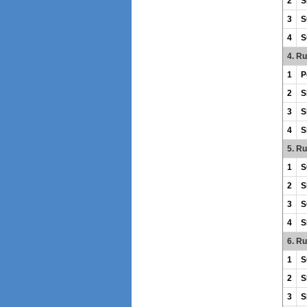
2
S
3
S
4
S
4. R
1
P
2
S
3
S
4
S
5. R
1
S
2
S
3
S
4
S
6. R
1
S
2
S
3
S