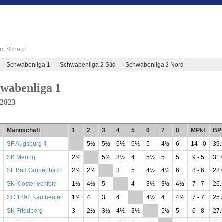
 im Schach
Schwabenliga 1
Schwabenliga 2 Süd
Schwabenliga 2 Nord
wabenliga 1
/2023
g
Mannschaft
1
2
3
4
5
6
7
8
MPkt
BP
SF Augsburg II
**
5½
5½
6½
6½
5
4½
6
14 - 0
39.
SK Mering
2½
**
5½
3½
4
5½
5
5
9 - 5
31.
SF Bad Grönenbach
2½
2½
**
3
5
4½
4½
6
8 - 6
28.
SK Klosterlechfeld
1½
4½
5
**
4
3½
3½
4½
7 - 7
26.
SC 1892 Kaufbeuren
1½
4
3
4
**
4½
4
4½
7 - 7
25.
SK Friedberg
3
2½
3½
4½
3½
**
5½
5
6 - 8
27.