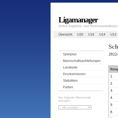
Ligamanager
Online Ergebnis- und Vereinsverwaltung
Übersicht
U20
U16
U14
U12
Sch
2022
Spielplan
Mannschaftsaufstellungen
Landkarte
Ran
Druckversionen
1.
Statistiken
2.
Partien
3.
4.
Nur folgende Mannschaft
anzeigen:
5.
6.