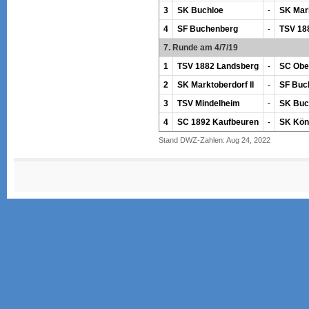
3
SK Buchloe
-
SK Mark
4
SF Buchenberg
-
TSV 18
7. Runde am 4/7/19
1
TSV 1882 Landsberg
-
SC Obe
2
SK Marktoberdorf II
-
SF Buc
3
TSV Mindelheim
-
SK Buc
4
SC 1892 Kaufbeuren
-
SK Kön
Stand DWZ-Zahlen: Aug 24, 2022