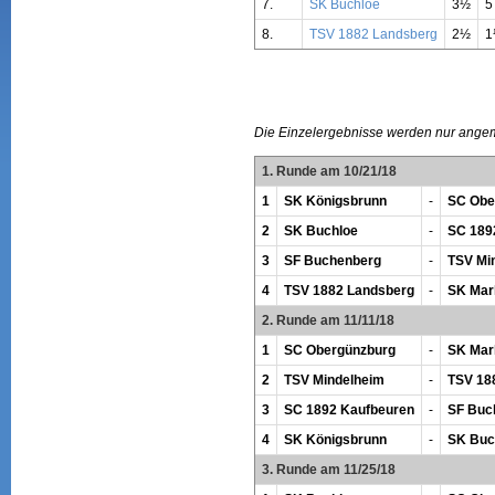
7.
SK Buchloe
3½
5
8.
TSV 1882 Landsberg
2½
1
Die Einzelergebnisse werden nur ange
1. Runde am 10/21/18
1
SK Königsbrunn
-
SC Obe
2
SK Buchloe
-
SC 189
3
SF Buchenberg
-
TSV Mi
4
TSV 1882 Landsberg
-
SK Mark
2. Runde am 11/11/18
1
SC Obergünzburg
-
SK Mark
2
TSV Mindelheim
-
TSV 18
3
SC 1892 Kaufbeuren
-
SF Buc
4
SK Königsbrunn
-
SK Buc
3. Runde am 11/25/18