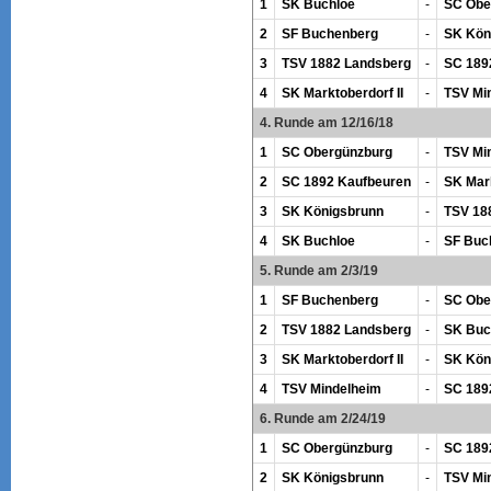
1
SK Buchloe
-
SC Obe
2
SF Buchenberg
-
SK Kön
3
TSV 1882 Landsberg
-
SC 189
4
SK Marktoberdorf II
-
TSV Mi
4. Runde am 12/16/18
1
SC Obergünzburg
-
TSV Mi
2
SC 1892 Kaufbeuren
-
SK Mark
3
SK Königsbrunn
-
TSV 18
4
SK Buchloe
-
SF Buc
5. Runde am 2/3/19
1
SF Buchenberg
-
SC Obe
2
TSV 1882 Landsberg
-
SK Buc
3
SK Marktoberdorf II
-
SK Kön
4
TSV Mindelheim
-
SC 189
6. Runde am 2/24/19
1
SC Obergünzburg
-
SC 189
2
SK Königsbrunn
-
TSV Mi