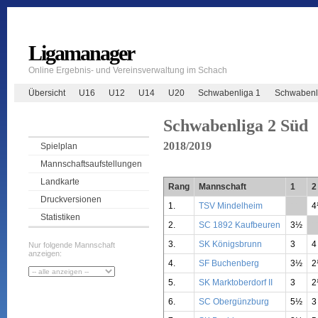
Ligamanager
Online Ergebnis- und Vereinsverwaltung im Schach
Übersicht
U16
U12
U14
U20
Schwabenliga 1
Schwabenl
Schwabenliga 2 Süd
2018/2019
Spielplan
Mannschaftsaufstellungen
Landkarte
Rang
Mannschaft
1
2
Druckversionen
1.
TSV Mindelheim
**
4
Statistiken
2.
SC 1892 Kaufbeuren
3½
*
3.
SK Königsbrunn
3
4
Nur folgende Mannschaft
anzeigen:
4.
SF Buchenberg
3½
2
5.
SK Marktoberdorf II
3
2
6.
SC Obergünzburg
5½
3