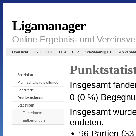
Ligamanager
Online Ergebnis- und Vereinsv
Übersicht
U20
U16
U14
U12
Schwabenliga 1
Schwabenl
Punktstatis
Spielplan
Insgesamt fande
Mannschaftsaufstellungen
Landkarte
0 (0 %) Begegnu
Druckversionen
Statistiken
Insgesamt wurden
Fieberkurve
endeten:
Entfernungen
96 Partien (33