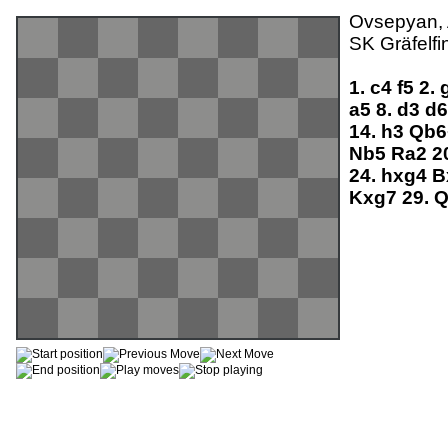
Ovsepyan, A
SK Gräfelfi
1.
c4
f5
2.
a5
8.
d3
d
14.
h3
Qb
Nb5
Ra2
2
24.
hxg4
B
Kxg7
29.
Q