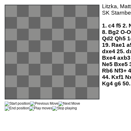
Litzka, Matt
SK Starnber
1.
c4
f5
2.
8.
Bg2
O-
Qd2
Qh5
1
19.
Rae1
a
dxe4
25.
d
Bxe4
axb
Ne5
Bxe5
Rb6
Nf3+
44.
Kxf1
N
Kg4
g6
50