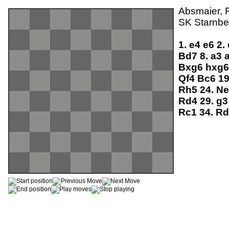
Absmaier, F
SK Starnbe
1.
e4
e6
2.
Bd7
8.
a3
Bxg6
hxg
Qf4
Bc6
1
Rh5
24.
N
Rd4
29.
g
Rc1
34.
R