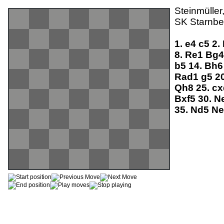
Steinmüller
SK Starnbe
1.
e4
c5
2.
8.
Re1
Bg
b5
14.
Bh
Rad1
g5
2
Qh8
25.
c
Bxf5
30.
N
35.
Nd5
N