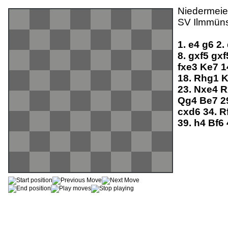
Niedermeie
SV Ilmmüns
1.
e4
g6
2.
8.
gxf5
gx
fxe3
Ke7
1
18.
Rhg1
23.
Nxe4
R
Qg4
Be7
2
cxd6
34.
R
39.
h4
Bf6