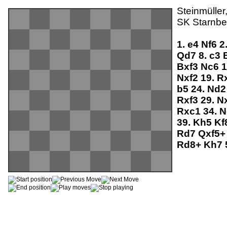
Steinmüller
SK Starnbe
1.
e4
Nf6
2
Qd7
8.
c3
Bxf3
Nc6
1
Nxf2
19.
R
b5
24.
Nd
Rxf3
29.
N
Rxc1
34.
N
39.
Kh5
Kf
Rd7
Qxf5
Rd8+
Kh7