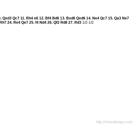
0.
Qxd3
Qc7
11.
Rh4
e6
12.
Bf4
Bd6
13.
Bxd6
Qxd6
14.
Ne4
Qc7
15.
Qa3
Ne7
Rh7
24.
Re4
Qe7
25.
f4
Nd4
26.
Qf2
Rd8
27.
Rd3
1/2-1/2
http://chesstempo.com