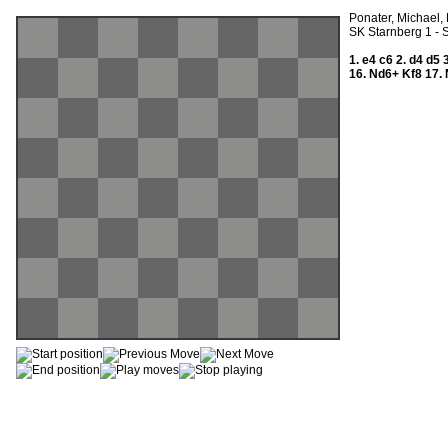
Ponater, Michael, 
SK Starnberg 1 - 
1.
e4
c6
2.
d4
d5
16.
Nd6+
Kf8
17.