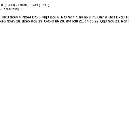
Dr. (1908) - Friedl, Lukas (1731)
SC Straubing 1
3.
Nc3
dxe4
4.
Nxe4
Bf5
5.
Ng3
Bg6
6.
Nf3
Nd7
7.
h4
h6
8.
h5
Bh7
9.
Bd3
Bxd3
1
Ne5
Nxe5
18.
dxe5
Kg8
19.
O-O-O
b6
20.
Rf4
Rf8
21.
c4
c5
22.
Qg3
Nc6
23.
Rg4