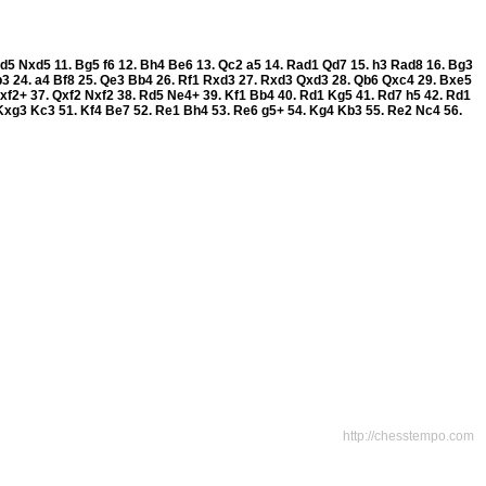
xd5
Nxd5
11.
Bg5
f6
12.
Bh4
Be6
13.
Qc2
a5
14.
Rad1
Qd7
15.
h3
Rad8
16.
Bg3
b3
24.
a4
Bf8
25.
Qe3
Bb4
26.
Rf1
Rxd3
27.
Rxd3
Qxd3
28.
Qb6
Qxc4
29.
Bxe5
xf2+
37.
Qxf2
Nxf2
38.
Rd5
Ne4+
39.
Kf1
Bb4
40.
Rd1
Kg5
41.
Rd7
h5
42.
Rd1
Kxg3
Kc3
51.
Kf4
Be7
52.
Re1
Bh4
53.
Re6
g5+
54.
Kg4
Kb3
55.
Re2
Nc4
56.
http://chesstempo.com