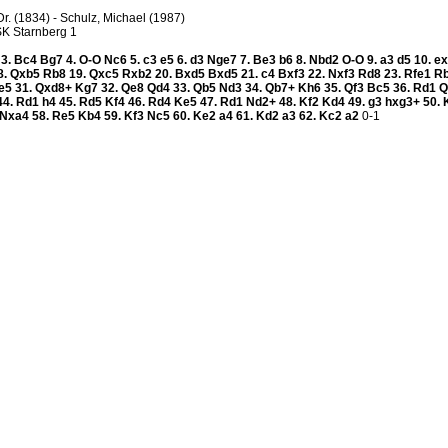
Dr. (1834) - Schulz, Michael (1987)
SK Starnberg 1
6
3.
Bc4
Bg7
4.
O-O
Nc6
5.
c3
e5
6.
d3
Nge7
7.
Be3
b6
8.
Nbd2
O-O
9.
a3
d5
10.
e
8.
Qxb5
Rb8
19.
Qxc5
Rxb2
20.
Bxd5
Bxd5
21.
c4
Bxf3
22.
Nxf3
Rd8
23.
Rfe1
R
e5
31.
Qxd8+
Kg7
32.
Qe8
Qd4
33.
Qb5
Nd3
34.
Qb7+
Kh6
35.
Qf3
Bc5
36.
Rd1
Q
44.
Rd1
h4
45.
Rd5
Kf4
46.
Rd4
Ke5
47.
Rd1
Nd2+
48.
Kf2
Kd4
49.
g3
hxg3+
50.
Nxa4
58.
Re5
Kb4
59.
Kf3
Nc5
60.
Ke2
a4
61.
Kd2
a3
62.
Kc2
a2
0-1