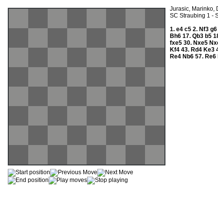
Jurasic, Marinko, 
SC Straubing 1 - 
1.
e4
c5
2.
Nf3
g
Bh6
17.
Qb3
b5
1
fxe5
30.
Nxe5
Nx
Kf4
43.
Rd4
Ke3
Re4
Nb6
57.
Re6