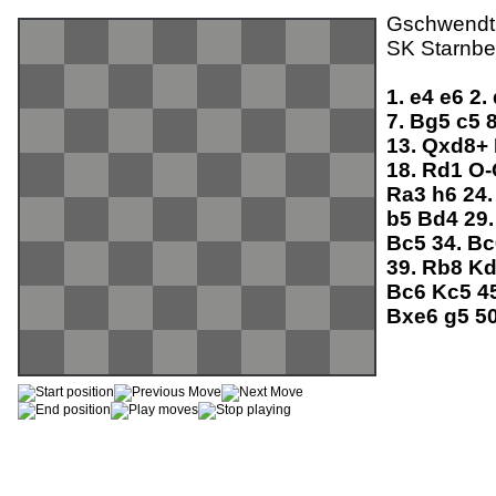
Gschwendtne
SK Starnber
1.
e4
e6
2.
7.
Bg5
c5
13.
Qxd8+
18.
Rd1
O
Ra3
h6
24
b5
Bd4
29
Bc5
34.
B
39.
Rb8
K
Bc6
Kc5
4
Bxe6
g5
5