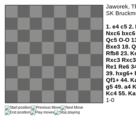
Jaworek, T
SK Bruckmü
1.
e4
c5
2.
Nxc6
bxc
Qc5
O-O
1
Bxe3
18.
Q
Rfb8
23.
K
Rxc3
Rxc
Re1
Re6
3
39.
hxg6+
Qf1+
44.
K
g5
49.
a4
K
Kc4
55.
K
1-0