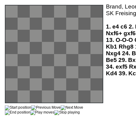
Brand, Leon
SK Freising
1.
e4
c6
2.
Nxf6+
gxf
13.
O-O-O
Kb1
Rhg8
Nxg4
24.
B
Be5
29.
Bx
34.
exf5
R
Kd4
39.
K