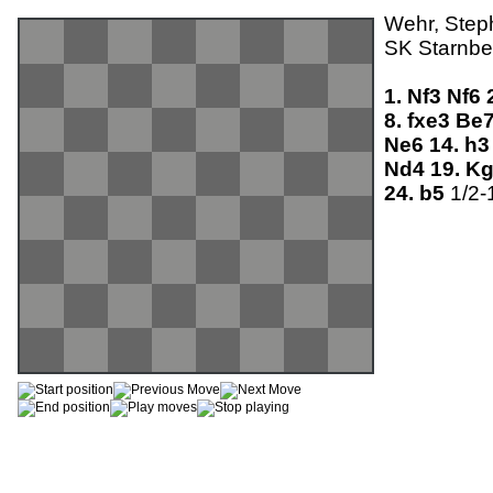
Wehr, Step
SK Starnbe
1.
Nf3
Nf6
8.
fxe3
Be
Ne6
14.
h
Nd4
19.
K
24.
b5
1/2-