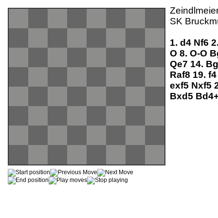
Zeindlmeier
SK Bruckmü
1.
d4
Nf6
2
O
8.
O-O
B
Qe7
14.
B
Raf8
19.
f
exf5
Nxf5
Bxd5
Bd4