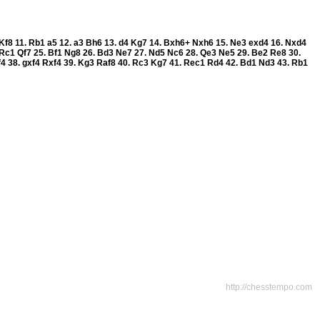
Kf8
11.
Rb1
a5
12.
a3
Bh6
13.
d4
Kg7
14.
Bxh6+
Nxh6
15.
Ne3
exd4
16.
Nxd4
Rc1
Qf7
25.
Bf1
Ng8
26.
Bd3
Ne7
27.
Nd5
Nc6
28.
Qe3
Ne5
29.
Be2
Re8
30.
f4
38.
gxf4
Rxf4
39.
Kg3
Raf8
40.
Rc3
Kg7
41.
Rec1
Rd4
42.
Bd1
Nd3
43.
Rb1
http://chesstempo.com