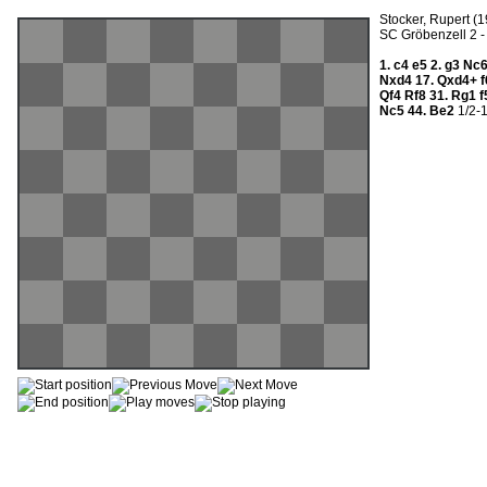
Stocker, Rupert (1
SC Gröbenzell 2 
1.
c4
e5
2.
g3
Nc
Nxd4
17.
Qxd4+
Qf4
Rf8
31.
Rg1
f
Nc5
44.
Be2
1/2-