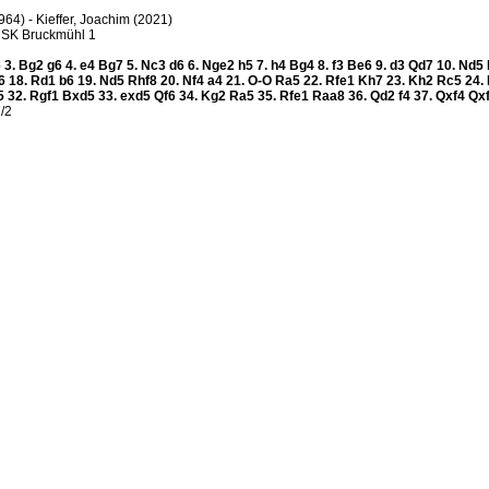
964) - Kieffer, Joachim (2021)
- SK Bruckmühl 1
6
3.
Bg2
g6
4.
e4
Bg7
5.
Nc3
d6
6.
Nge2
h5
7.
h4
Bg4
8.
f3
Be6
9.
d3
Qd7
10.
Nd5
f6
18.
Rd1
b6
19.
Nd5
Rhf8
20.
Nf4
a4
21.
O-O
Ra5
22.
Rfe1
Kh7
23.
Kh2
Rc5
24.
5
32.
Rgf1
Bxd5
33.
exd5
Qf6
34.
Kg2
Ra5
35.
Rfe1
Raa8
36.
Qd2
f4
37.
Qxf4
Qx
1/2