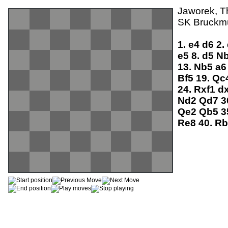
Jaworek, Th
SK Bruckmü
1.
e4
d6
2.
e5
8.
d5
N
13.
Nb5
a
Bf5
19.
Qc
24.
Rxf1
d
Nd2
Qd7
3
Qe2
Qb5
3
Re8
40.
R