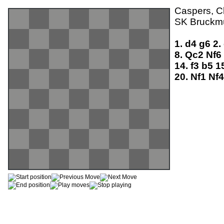
Caspers, Ch
SK Bruckmü
1.
d4
g6
2.
8.
Qc2
Nf6
14.
f3
b5
1
20.
Nf1
Nf