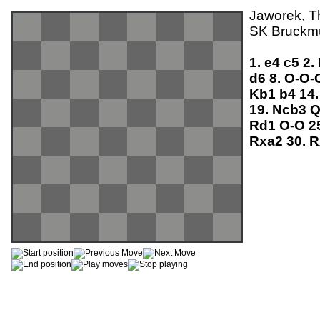
Jaworek, T
SK Bruckmü
1.
e4
c5
2.
d6
8.
O-O-
Kb1
b4
14
19.
Ncb3
Q
Rd1
O-O
2
Rxa2
30.
R