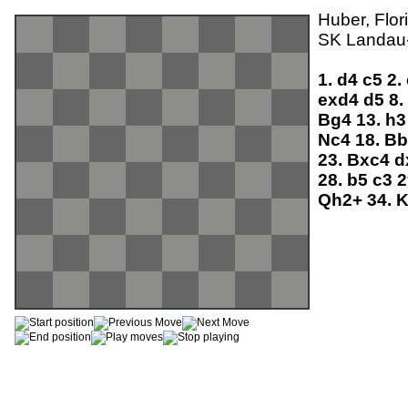
Huber, Flori
SK Landau-
1.
d4
c5
2.
exd4
d5
8.
Bg4
13.
h
Nc4
18.
B
23.
Bxc4
d
28.
b5
c3
2
Qh2+
34.
K