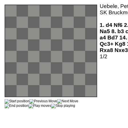
Uebele, Pet
SK Bruckmü
1.
d4
Nf6
2
Na5
8.
b3
a4
Bd7
14
Qc3+
Kg8
Rxa8
Nxe
1/2