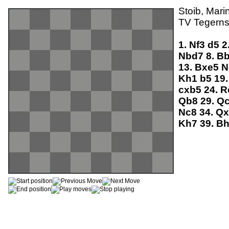
Stoib, Mari
TV Tegerns
1.
Nf3
d5
2
Nbd7
8.
B
13.
Bxe5
N
Kh1
b5
19
cxb5
24.
R
Qb8
29.
Q
Nc8
34.
Q
Kh7
39.
B