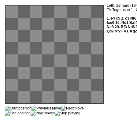
Lettl, Gerhard (19
TV Tegernsee 1 -
1.
e4
c5
2.
c3
Nf
fxe6
16.
Rd1
Bxf
Nc8
29.
Bf3
Nd6
Qd2
Nf2+
43.
Kg