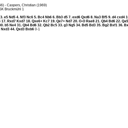
46) - Caspers, Christian (1969)
 SK Bruckmühl 1
6
3.
e5
Nd5
4.
Nf3
Nc6
5.
Bc4
Nb6
6.
Bb3
d5
7.
exd6
Qxd6
8.
Na3
Bf5
9.
d4
cxd4
1
4
17.
Rxd7
Kxd7
18.
Qxe6+
Kc7
19.
Qe7+
Nd7
20.
O-O
Rae8
21.
Qb4
Bd6
22.
Qa
30.
b5
Ne4
31.
Qb4
Bd6
32.
Qb2
Bc5
33.
g3
Ng5
34.
Bd5
Bd3
35.
Bg2
Bxf1
36.
B
2
Nxd3
44.
Qxd3
Bxb6
0-1