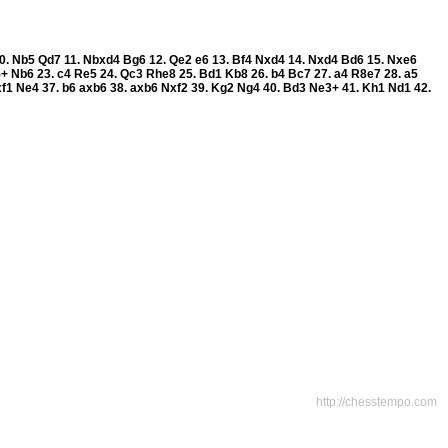
0.
Nb5
Qd7
11.
Nbxd4
Bg6
12.
Qe2
e6
13.
Bf4
Nxd4
14.
Nxd4
Bd6
15.
Nxe6
5+
Nb6
23.
c4
Re5
24.
Qc3
Rhe8
25.
Bd1
Kb8
26.
b4
Bc7
27.
a4
R8e7
28.
a5
xf1
Ne4
37.
b6
axb6
38.
axb6
Nxf2
39.
Kg2
Ng4
40.
Bd3
Ne3+
41.
Kh1
Nd1
42.
http://chesstempo.com