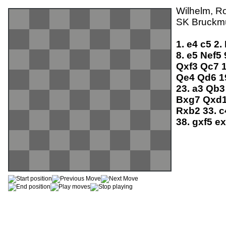
Wilhelm, Ro
SK Bruckmü
1.
e4
c5
2.
8.
e5
Nef5
Qxf3
Qc7
Qe4
Qd6
1
23.
a3
Qb
Bxg7
Qxd
Rxb2
33.
c
38.
gxf5
ex