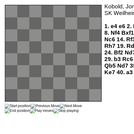
Kobold, Jon
SK Weilhei
1.
e4
e6
2.
8.
Nf4
Bxf
Nc6
14.
Rf
Rh7
19.
R
24.
Bf2
Nd
29.
b3
Rc
Qb5
Nd7
3
Ke7
40.
a