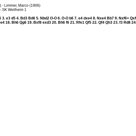
0) - Limmer, Marco (1906)
- SK Weilheim 1
6
3.
e3
d5
4.
Bd3
Bd6
5.
Nbd2
O-O
6.
O-O
b6
7.
e4
dxe4
8.
Nxe4
Bb7
9.
Nxf6+
Qx
4
e4
18.
Bh6
Qg6
19.
Bxf8
exd3
20.
Bh6
f6
21.
Rfe1
Qf5
22.
Qf4
Qh3
23.
f3
Rd8
24