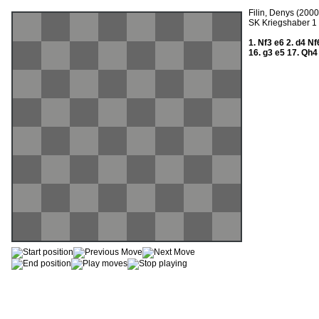
Filin, Denys (200
SK Kriegshaber 1 
1.
Nf3
e6
2.
d4
Nf
16.
g3
e5
17.
Qh