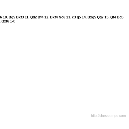
f6
10.
Bg5
Bxf3
11.
Qd2
Bf4
12.
Bxf4
Nc6
13.
c3
g5
14.
Bxg5
Qg7
15.
Qf4
Bd5
.
Qxf6
1-0
http://chesstempo.com