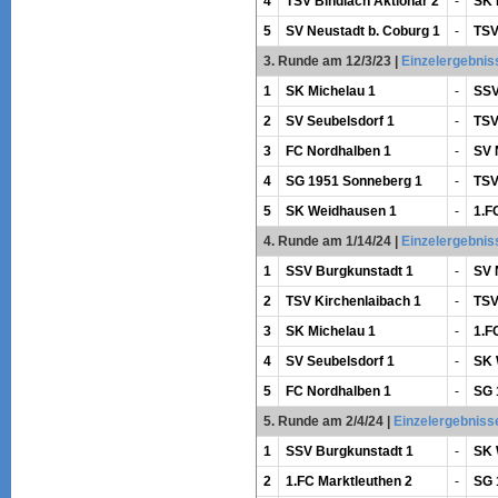
4
TSV Bindlach Aktionär 2
-
SK 
5
SV Neustadt b. Coburg 1
-
TSV
3. Runde am 12/3/23
|
Einzelergebnis
1
SK Michelau 1
-
SSV
2
SV Seubelsdorf 1
-
TSV
3
FC Nordhalben 1
-
SV 
4
SG 1951 Sonneberg 1
-
TSV
5
SK Weidhausen 1
-
1.F
4. Runde am 1/14/24
|
Einzelergebnis
1
SSV Burgkunstadt 1
-
SV 
2
TSV Kirchenlaibach 1
-
TSV
3
SK Michelau 1
-
1.F
4
SV Seubelsdorf 1
-
SK 
5
FC Nordhalben 1
-
SG 
5. Runde am 2/4/24
|
Einzelergebniss
1
SSV Burgkunstadt 1
-
SK 
2
1.FC Marktleuthen 2
-
SG 