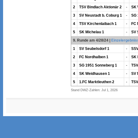
2
TSV Bindlach Aktionär 2
-
SK 
3
SV Neustadt b. Coburg 1
-
SG 
4
TSV Kirchenlaibach 1
-
FC 
5
SK Michelau 1
-
SV 
9. Runde am 4/28/24
|
Einzelergebnis
1
SV Seubelsdorf 1
-
SSV
2
FC Nordhalben 1
-
SK 
3
SG 1951 Sonneberg 1
-
TSV
4
SK Weidhausen 1
-
SV 
5
1.FC Marktleuthen 2
-
TSV
Stand DWZ-Zahlen: Jul 1, 2026