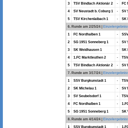
3
TSV Bindlach Aktionär 2
-
FC 
4
SV Neustadt b. Coburg 1
-
SV 
5
TSV Kirchenlaibach 1
-
SK 
6. Runde am 2/25/24
|
Einzelergebnis
1
FC Nordhalben 1
-
SSV
2
SG 1951 Sonneberg 1
-
SV 
3
SK Weidhausen 1
-
SK 
4
1.FC Marktleuthen 2
-
TSV
5
TSV Bindlach Aktionär 2
-
SV 
7. Runde am 3/17/24
|
Einzelergebnis
1
SSV Burgkunstadt 1
-
TSV
2
SK Michelau 1
-
SV 
3
SV Seubelsdorf 1
-
TSV
4
FC Nordhalben 1
-
1.F
5
SG 1951 Sonneberg 1
-
SK 
8. Runde am 4/14/24
|
Einzelergebnis
1
SSV Burgkunstadt 1
-
1.F