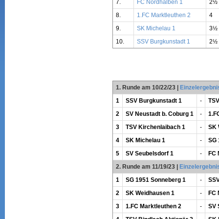
7.
FC Nordhalben 1
2½
8.
1.FC Marktleuthen 2
4
9.
SK Michelau 1
3½
10.
SSV Burgkunstadt 1
2½
1. Runde am 10/22/23
|
Einzelergebni
1
SSV Burgkunstadt 1
-
TSV
2
SV Neustadt b. Coburg 1
-
1.F
3
TSV Kirchenlaibach 1
-
SK 
4
SK Michelau 1
-
SG 
5
SV Seubelsdorf 1
-
FC 
2. Runde am 11/19/23
|
Einzelergebni
1
SG 1951 Sonneberg 1
-
SSV
2
SK Weidhausen 1
-
FC 
3
1.FC Marktleuthen 2
-
SV 