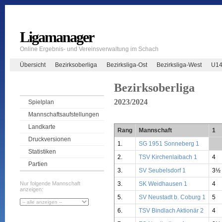
Ligamanager
Online Ergebnis- und Vereinsverwaltung im Schach
Übersicht
Bezirksoberliga
Bezirksliga-Ost
Bezirksliga-West
U14
Bezirksoberliga
2023/2024
Spielplan
Mannschaftsaufstellungen
Landkarte
Rang
Mannschaft
1
Druckversionen
1.
SG 1951 Sonneberg 1
**
Statistiken
2.
TSV Kirchenlaibach 1
4
Partien
3.
SV Seubelsdorf 1
3½
3.
SK Weidhausen 1
4
Nur folgende Mannschaft
anzeigen:
5.
SV Neustadt b. Coburg 1
5
6.
TSV Bindlach Aktionär 2
4