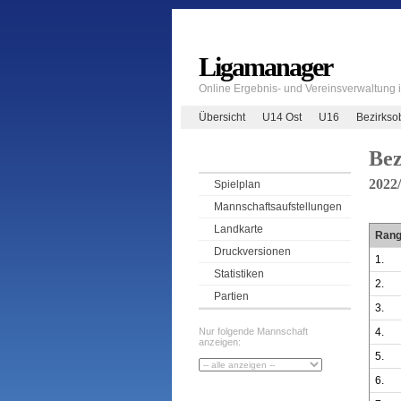
Ligamanager
Online Ergebnis- und Vereinsverwaltung
Übersicht
U14 Ost
U16
Bezirkso
Bez
2022
Spielplan
Mannschaftsaufstellungen
Landkarte
Ran
Druckversionen
1.
Statistiken
2.
Partien
3.
4.
Nur folgende Mannschaft
anzeigen:
5.
6.