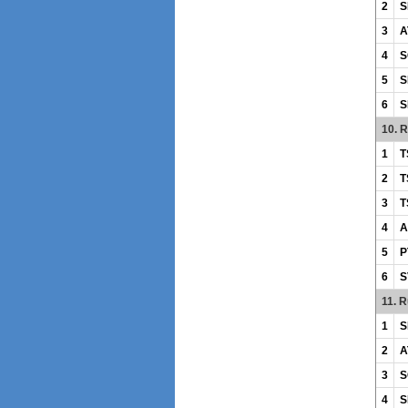
2
S
3
A
4
S
5
S
6
S
10. 
1
T
2
T
3
T
4
A
5
P
6
S
11. 
1
S
2
A
3
S
4
S