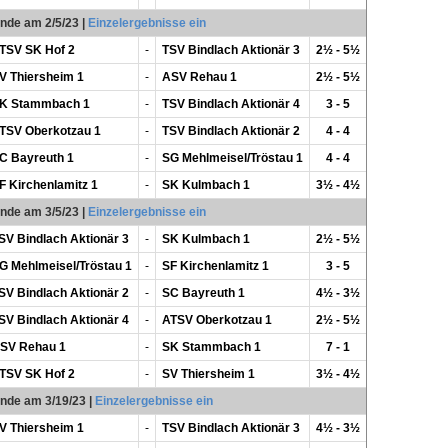
unde am 2/5/23
|
Einzelergebnisse ein
TSV SK Hof 2
-
TSV Bindlach Aktionär 3
2½ - 5½
V Thiersheim 1
-
ASV Rehau 1
2½ - 5½
K Stammbach 1
-
TSV Bindlach Aktionär 4
3 - 5
TSV Oberkotzau 1
-
TSV Bindlach Aktionär 2
4 - 4
C Bayreuth 1
-
SG Mehlmeisel/Tröstau 1
4 - 4
F Kirchenlamitz 1
-
SK Kulmbach 1
3½ - 4½
unde am 3/5/23
|
Einzelergebnisse ein
SV Bindlach Aktionär 3
-
SK Kulmbach 1
2½ - 5½
G Mehlmeisel/Tröstau 1
-
SF Kirchenlamitz 1
3 - 5
SV Bindlach Aktionär 2
-
SC Bayreuth 1
4½ - 3½
SV Bindlach Aktionär 4
-
ATSV Oberkotzau 1
2½ - 5½
SV Rehau 1
-
SK Stammbach 1
7 - 1
TSV SK Hof 2
-
SV Thiersheim 1
3½ - 4½
unde am 3/19/23
|
Einzelergebnisse ein
V Thiersheim 1
-
TSV Bindlach Aktionär 3
4½ - 3½