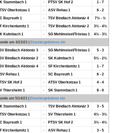
K Stammbach 1
-
PTSV SK Hof 2
1 - 7
TSV Oberkotzau 1
-
ASV Rehau 1
6 - 2
C Bayreuth 1
-
TSV Bindlach Aktionär 4
7½ - ½
F Kirchenlamitz 1
-
TSV Bindlach Aktionär 2
3½ - 4½
K Kulmbach 1
-
SG Mehlmeisel/Tröstau 1
4½ - 3½
Runde am 4/23/23
|
Einzelergebnisse ein
SV Bindlach Aktionär 3
-
SG Mehlmeisel/Tröstau 1
5 - 3
SV Bindlach Aktionär 2
-
SK Kulmbach 1
5½ - 2½
SV Bindlach Aktionär 4
-
SF Kirchenlamitz 1
1 - 7
SV Rehau 1
-
SC Bayreuth 1
6 - 2
TSV SK Hof 2
-
ATSV Oberkotzau 1
4 - 4
V Thiersheim 1
-
SK Stammbach 1
8 - 0
Runde am 5/14/23
|
Einzelergebnisse ein
K Stammbach 1
-
TSV Bindlach Aktionär 3
3 - 5
TSV Oberkotzau 1
-
SV Thiersheim 1
4½ - 3½
C Bayreuth 1
-
PTSV SK Hof 2
3½ - 4½
F Kirchenlamitz 1
-
ASV Rehau 1
3 - 5