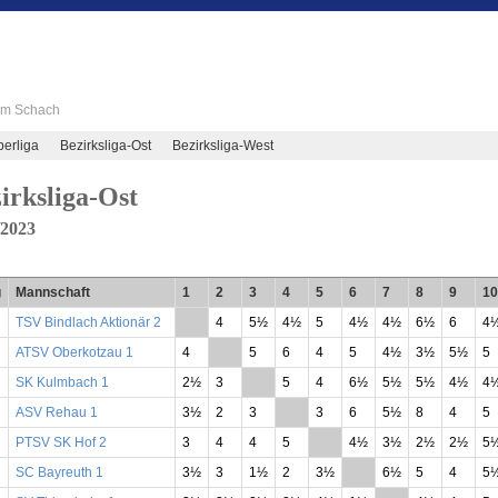
 im Schach
berliga
Bezirksliga-Ost
Bezirksliga-West
irksliga-Ost
/2023
g
Mannschaft
1
2
3
4
5
6
7
8
9
10
TSV Bindlach Aktionär 2
**
4
5½
4½
5
4½
4½
6½
6
4
ATSV Oberkotzau 1
4
**
5
6
4
5
4½
3½
5½
5
SK Kulmbach 1
2½
3
**
5
4
6½
5½
5½
4½
4
ASV Rehau 1
3½
2
3
**
3
6
5½
8
4
5
PTSV SK Hof 2
3
4
4
5
**
4½
3½
2½
2½
5
SC Bayreuth 1
3½
3
1½
2
3½
**
6½
5
4
5