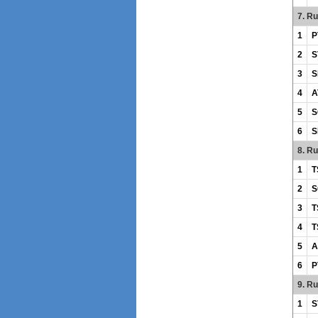
7. R
1
P
2
S
3
S
4
A
5
S
6
S
8. R
1
T
2
S
3
T
4
T
5
A
6
P
9. R
1
S