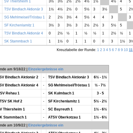
SV Thiersheim 1
3½
3½
2½
2½
4½
1½
**
4½
4
5
TSV Bindlach Aktionär 3
1½
4½
2½
0
5½
3
3½
**
5
2
SG Mehlmeisel/Tröstau 1
2
2½
3½
4
5½
4
4
3
**
3
SF Kirchenlamitz 1
3½
3
3½
3
2½
2½
3
5½
5
**
TSV Bindlach Aktionär 4
0
2½
½
1
½
½
1
2½
½
1
SK Stammbach 1
1
1½
0
1
1
0
0
3
1½
3
Kreuztabelle der Runde:
1
2
3
4
5
6
7
8
9
10
11
unde am 9/18/22
|
Einzelergebnisse ein
SV Bindlach Aktionär 2
-
TSV Bindlach Aktionär 3
6½ - 1½
SV Bindlach Aktionär 4
-
SG Mehlmeisel/Tröstau 1
½ - 7½
SV Rehau 1
-
SK Kulmbach 1
3 - 5
TSV SK Hof 2
-
SF Kirchenlamitz 1
5½ - 2½
V Thiersheim 1
-
SC Bayreuth 1
1½ - 6½
K Stammbach 1
-
ATSV Oberkotzau 1
1½ - 6½
unde am 10/9/22
|
Einzelergebnisse ein