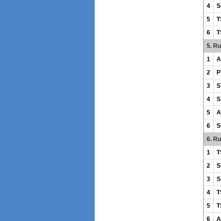
4
S
5
T
6
T
5. R
1
A
2
P
3
S
4
S
5
A
6
S
6. R
1
T
2
S
3
S
4
T
5
T
6
A