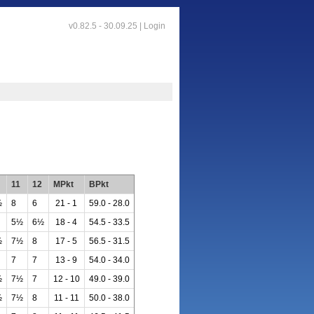
v0.82.5 - 30.09.25 |
Login
11
12
MPkt
BPkt
½
8
6
21 - 1
59.0 - 28.0
5½
6½
18 - 4
54.5 - 33.5
½
7½
8
17 - 5
56.5 - 31.5
7
7
13 - 9
54.0 - 34.0
½
7½
7
12 - 10
49.0 - 39.0
½
7½
8
11 - 11
50.0 - 38.0