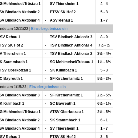
G Mehlmeisel/Tröstau 1
-
SV Thiersheim 1
4 - 4
SV Bindlach Aktionär 2
-
PTSV SK Hof 2
5 - 3
SV Bindlach Aktionär 4
-
ASV Rehau 1
1 - 7
unde am 12/11/22
|
Einzelergebnisse ein
SV Rehau 1
-
TSV Bindlach Aktionär 3
8 - 0
TSV SK Hof 2
-
TSV Bindlach Aktionär 4
7½ - ½
V Thiersheim 1
-
TSV Bindlach Aktionär 2
3½ - 4½
K Stammbach 1
-
SG Mehlmeisel/Tröstau 1
1½ - 6½
TSV Oberkotzau 1
-
SK Kulmbach 1
5 - 3
C Bayreuth 1
-
SF Kirchenlamitz 1
5½ - 2½
unde am 1/15/23
|
Einzelergebnisse ein
SV Bindlach Aktionär 3
-
SF Kirchenlamitz 1
2½ - 5½
K Kulmbach 1
-
SC Bayreuth 1
6½ - 1½
G Mehlmeisel/Tröstau 1
-
ATSV Oberkotzau 1
2½ - 5½
SV Bindlach Aktionär 2
-
SK Stammbach 1
6 - 1
SV Bindlach Aktionär 4
-
SV Thiersheim 1
1 - 7
SV Rehau 1
-
PTSV SK Hof 2
3 - 5