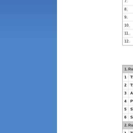
7.
8.
9.
10.
11.
12.
1. R
1
T
2
T
3
A
4
P
5
S
6
S
2. R