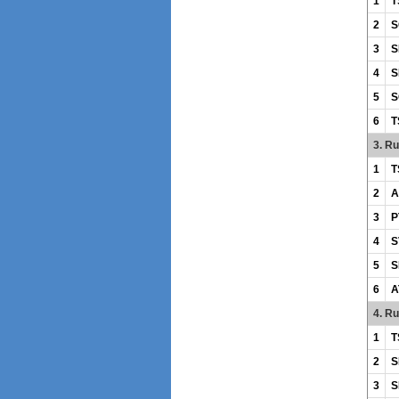
1
T
2
S
3
S
4
S
5
S
6
T
3. R
1
T
2
A
3
P
4
S
5
S
6
A
4. R
1
T
2
S
3
S