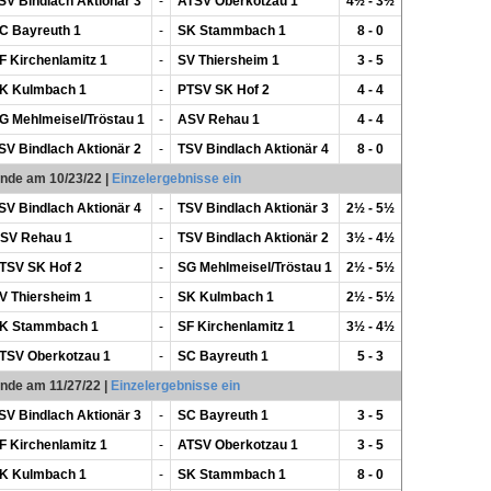
SV Bindlach Aktionär 3
-
ATSV Oberkotzau 1
4½ - 3½
C Bayreuth 1
-
SK Stammbach 1
8 - 0
F Kirchenlamitz 1
-
SV Thiersheim 1
3 - 5
K Kulmbach 1
-
PTSV SK Hof 2
4 - 4
G Mehlmeisel/Tröstau 1
-
ASV Rehau 1
4 - 4
SV Bindlach Aktionär 2
-
TSV Bindlach Aktionär 4
8 - 0
unde am 10/23/22
|
Einzelergebnisse ein
SV Bindlach Aktionär 4
-
TSV Bindlach Aktionär 3
2½ - 5½
SV Rehau 1
-
TSV Bindlach Aktionär 2
3½ - 4½
TSV SK Hof 2
-
SG Mehlmeisel/Tröstau 1
2½ - 5½
V Thiersheim 1
-
SK Kulmbach 1
2½ - 5½
K Stammbach 1
-
SF Kirchenlamitz 1
3½ - 4½
TSV Oberkotzau 1
-
SC Bayreuth 1
5 - 3
unde am 11/27/22
|
Einzelergebnisse ein
SV Bindlach Aktionär 3
-
SC Bayreuth 1
3 - 5
F Kirchenlamitz 1
-
ATSV Oberkotzau 1
3 - 5
K Kulmbach 1
-
SK Stammbach 1
8 - 0