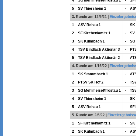
4
SG Mehlmeisel/Tröstau 1
-
SF 
5
SV Thiersheim 1
-
AS
3. Runde am 12/5/21
|
Einzelergebnis
1
ASV Rehau 1
-
SK
2
SF Kirchenlamitz 1
-
SV 
3
SK Kulmbach 1
-
SG 
4
TSV Bindlach Aktionär 3
-
PTS
5
TSV Bindlach Aktionär 2
-
ATS
4. Runde am 1/16/22
|
Einzelergebnis
1
SK Stammbach 1
-
ATS
2
PTSV SK Hof 2
-
TSV
3
SG Mehlmeisel/Tröstau 1
-
TSV
4
SV Thiersheim 1
-
SK
5
ASV Rehau 1
-
SF 
5. Runde am 2/6/22
|
Einzelergebniss
1
SF Kirchenlamitz 1
-
SK
2
SK Kulmbach 1
-
AS