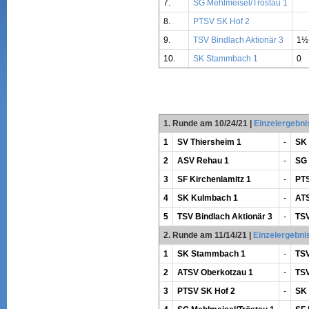
7.
SG Mehlmeisel/Tröstau 1
8.
PTSV SK Hof 2
9.
TSV Bindlach Aktionär 3
1½
10.
SK Stammbach 1
0
1. Runde am 10/24/21
|
Einzelergebni
1
SV Thiersheim 1
-
SK
2
ASV Rehau 1
-
SG 
3
SF Kirchenlamitz 1
-
PTS
4
SK Kulmbach 1
-
ATS
5
TSV Bindlach Aktionär 3
-
TSV
2. Runde am 11/14/21
|
Einzelergebni
1
SK Stammbach 1
-
TSV
2
ATSV Oberkotzau 1
-
TSV
3
PTSV SK Hof 2
-
SK