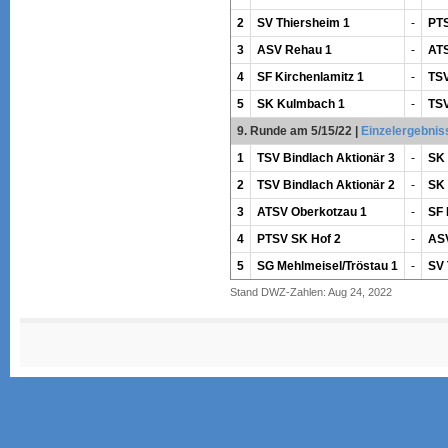
2
SV Thiersheim 1
-
PTS
3
ASV Rehau 1
-
ATS
4
SF Kirchenlamitz 1
-
TSV
5
SK Kulmbach 1
-
TSV
9. Runde am 5/15/22
|
Einzelergebnis
1
TSV Bindlach Aktionär 3
-
SK
2
TSV Bindlach Aktionär 2
-
SK
3
ATSV Oberkotzau 1
-
SF 
4
PTSV SK Hof 2
-
AS
5
SG Mehlmeisel/Tröstau 1
-
SV 
Stand DWZ-Zahlen: Aug 24, 2022