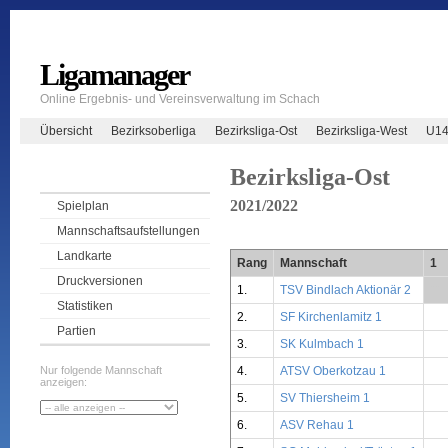
Ligamanager
Online Ergebnis- und Vereinsverwaltung im Schach
Übersicht
Bezirksoberliga
Bezirksliga-Ost
Bezirksliga-West
U14
Bezirksliga-Ost
2021/2022
Spielplan
Mannschaftsaufstellungen
Landkarte
Rang
Mannschaft
1
Druckversionen
1.
TSV Bindlach Aktionär 2
**
Statistiken
2.
SF Kirchenlamitz 1
Partien
3.
SK Kulmbach 1
4.
ATSV Oberkotzau 1
Nur folgende Mannschaft
anzeigen:
5.
SV Thiersheim 1
6.
ASV Rehau 1