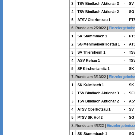
3
TSV Bindlach Aktionär 3
-
SV 
4
TSV Bindlach Aktionär 2
-
SG 
5
ATSV Oberkotzau 1
-
PTS
6. Runde am 2/20/22
|
Einzelergebnis
1
SK Stammbach 1
-
PTS
2
SG Mehlmeisel/Tröstau 1
-
ATS
3
SV Thiersheim 1
-
TSV
4
ASV Rehau 1
-
TSV
5
SF Kirchenlamitz 1
-
SK
7. Runde am 3/13/22
|
Einzelergebnis
1
SK Kulmbach 1
-
SK
2
TSV Bindlach Aktionär 3
-
SF 
3
TSV Bindlach Aktionär 2
-
AS
4
ATSV Oberkotzau 1
-
SV 
5
PTSV SK Hof 2
-
SG 
8. Runde am 4/3/22
|
Einzelergebniss
1
SK Stammbach 1
-
SG 