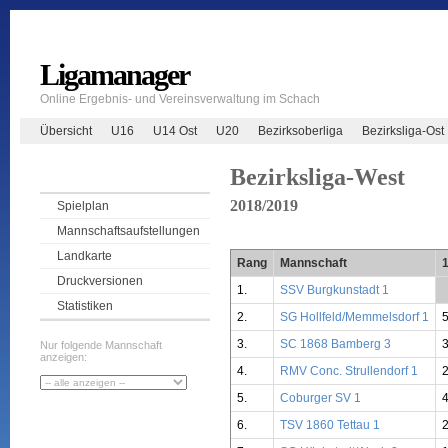
Ligamanager
Online Ergebnis- und Vereinsverwaltung im Schach
Übersicht
U16
U14 Ost
U20
Bezirksoberliga
Bezirksliga-Ost
Bezirksliga-West
2018/2019
Spielplan
Mannschaftsaufstellungen
Landkarte
Rang
Mannschaft
Druckversionen
1.
SSV Burgkunstadt 1
*
Statistiken
2.
SG Hollfeld/Memmelsdorf 1
3.
SC 1868 Bamberg 3
Nur folgende Mannschaft
anzeigen:
4.
RMV Conc. Strullendorf 1
5.
Coburger SV 1
6.
TSV 1860 Tettau 1