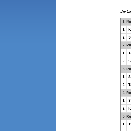
Die Ei
1. R
1
K
2
S
2. R
1
A
2
S
3. R
1
S
2
T
4. R
1
S
2
K
5. R
1
T