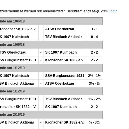
nzelergebnisse werden nur angemeldeten Benutzern angezeigt. Zum
Login
unde am 10/6/18
ronacher SK 1882 e.V.
-
ATSV Oberkotzau
3 - 1
K 1907 Kulmbach
-
TSV Bindlach Aktionär
0 - 4
unde am 10/6/18
TSV Oberkotzau
-
SK 1907 Kulmbach
2 - 2
SV Burgkunstadt 1931
-
Kronacher SK 1882 e.V.
2 - 2
unde am 1/12/19
K 1907 Kulmbach
-
SSV Burgkunstadt 1931
2½ - 1½
SV Bindlach Aktionär
-
ATSV Oberkotzau
3½ - ½
unde am 1/12/19
SV Burgkunstadt 1931
-
TSV Bindlach Aktionär
1½ - 2½
ronacher SK 1882 e.V.
-
SK 1907 Kulmbach
2 - 2
unde am 2/16/19
SV Bindlach Aktionär
-
Kronacher SK 1882 e.V.
½ - 3½