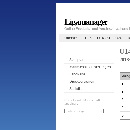
Ligamanager
Online Ergebnis- und Vereinsverwaltung
Übersicht
U16
U14 Ost
U20
B
U14
2018
Spielplan
Mannschaftsaufstellungen
Landkarte
Ran
Druckversionen
1.
Statistiken
1.
3.
Nur folgende Mannschaft
anzeigen:
4.
5.