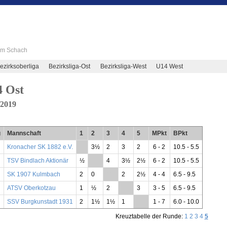
 im Schach
ezirksoberliga
Bezirksliga-Ost
Bezirksliga-West
U14 West
 Ost
/2019
g
Mannschaft
1
2
3
4
5
MPkt
BPkt
Kronacher SK 1882 e.V.
**
3½
2
3
2
6 - 2
10.5 - 5.5
TSV Bindlach Aktionär
½
**
4
3½
2½
6 - 2
10.5 - 5.5
SK 1907 Kulmbach
2
0
**
2
2½
4 - 4
6.5 - 9.5
ATSV Oberkotzau
1
½
2
**
3
3 - 5
6.5 - 9.5
SSV Burgkunstadt 1931
2
1½
1½
1
**
1 - 7
6.0 - 10.0
Kreuztabelle der Runde:
1
2
3
4
5